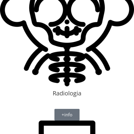
Radiologia​
+info