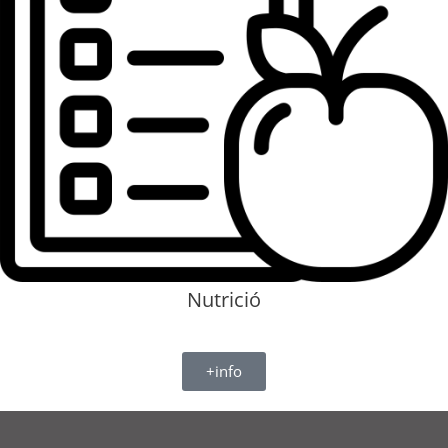
Nutrició​
+info