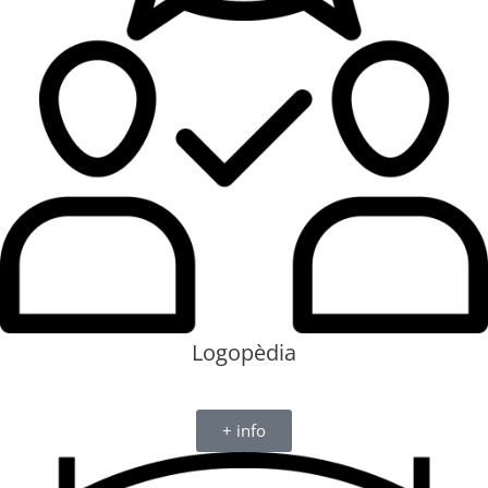
Logopèdia
+ info